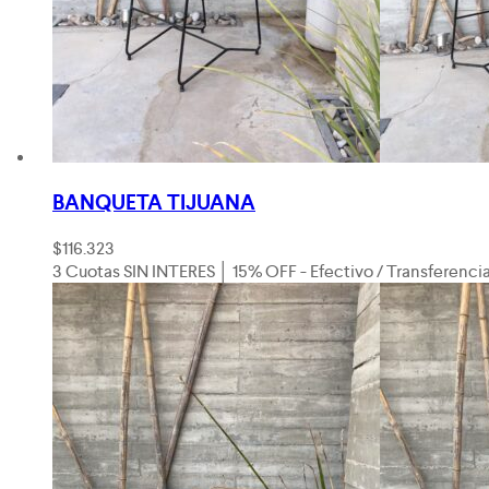
BANQUETA TIJUANA
$
116.323
3 Cuotas SIN INTERES │ 15% OFF - Efectivo / Transferenci