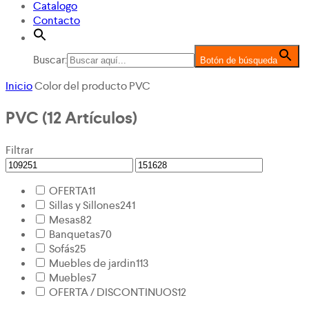
Catalogo
Contacto
Buscar:
Botón de búsqueda
Inicio
Color del producto
PVC
PVC
(12 Artículos)
Filtrar
OFERTA
11
Sillas y Sillones
241
Mesas
82
Banquetas
70
Sofás
25
Muebles de jardin
113
Muebles
7
OFERTA / DISCONTINUOS
12