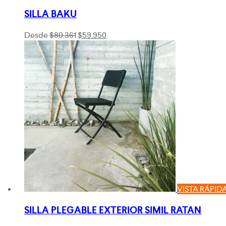
SILLA BAKU
El
El
Desde
$
80.361
$
59.950
precio
precio
original
actual
era:
es:
$80.361.
$59.950.
VISTA RÁPID
SILLA PLEGABLE EXTERIOR SIMIL RATAN