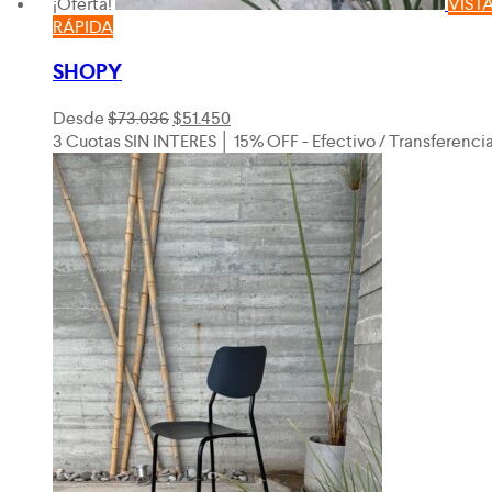
¡Oferta!
VIST
RÁPIDA
SHOPY
El
El
Desde
$
73.036
$
51.450
precio
precio
3 Cuotas SIN INTERES │ 15% OFF - Efectivo / Transferenci
original
actual
era:
es:
$73.036.
$51.450.