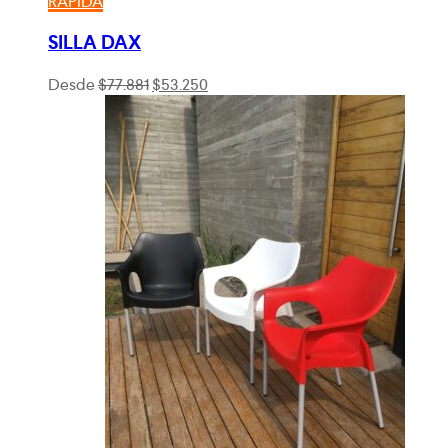
RÁPIDA
SILLA DAX
El
El
Desde
$
77.881
$
53.250
precio
precio
original
actual
era:
es:
$77.881.
$53.250.