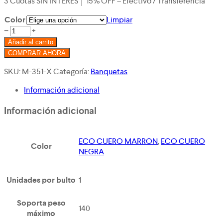
3 Cuotas SIN INTERES │ 15% OFF – Efectivo / Transferencia
Color
Limpiar
PUFF
−
+
BASE
Añadir al carrito
NEGRA
COMPRAR AHORA
cantidad
SKU:
M-351-X
Categoría:
Banquetas
Información adicional
Información adicional
ECO CUERO MARRON
,
ECO CUERO
Color
NEGRA
Unidades por bulto
1
Soporta peso
140
máximo